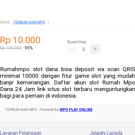
Merek
:
TEMBAK IKAN MPO
Rp 10.000
Kuantitas
Rp 100.000
-95%
Rumahmpo slot dana bisa deposit via scan QRIS
minimal 10000 dengan fitur game slot yang mudah
banjir kemenangan. Daftar akun slot Rumah Mpo
Dana 24 Jam link situs slot terbaru menguntungkan
bagi para pemain di indonesia.
TEMBAK IKAN MPO - Powered By
MPO PLAY ONLINE
Layanan Pelanggan
Jelajahi Lazada